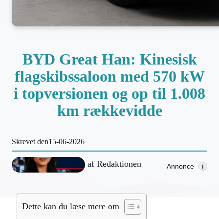
BYD Great Han: Kinesisk
flagskibssaloon med 570 kW
i topversionen og op til 1.008
km rækkevidde
Skrevet den
15-06-2026
af
Redaktionen
Annonce
i
Dette kan du læse mere om