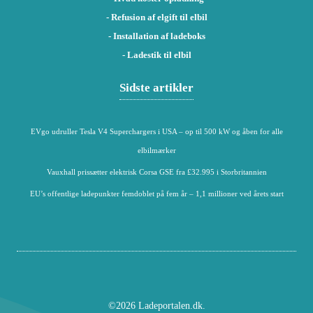
- Refusion af elgift til elbil
- Installation af ladeboks
- Ladestik til elbil
Sidste artikler
EVgo udruller Tesla V4 Superchargers i USA – op til 500 kW og åben for alle
elbilmærker
Vauxhall prissætter elektrisk Corsa GSE fra £32.995 i Storbritannien
EU’s offentlige ladepunkter femdoblet på fem år – 1,1 millioner ved årets start
©2026 Ladeportalen.dk.