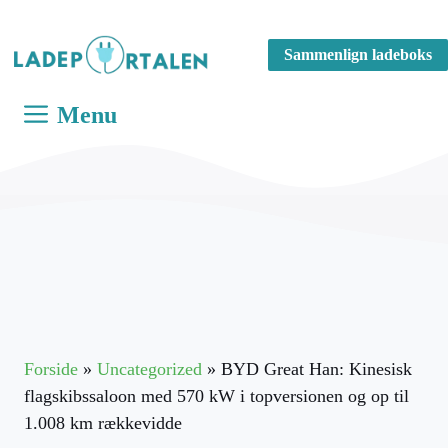
Hop
til
Sammenlign ladeboks
indhold
Menu
Forside
»
Uncategorized
»
BYD Great Han: Kinesisk
flagskibssaloon med 570 kW i topversionen og op til
1.008 km rækkevidde