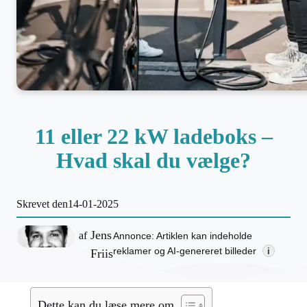
11 eller 22 kW ladeboks –
Hvad skal du vælge?
Skrevet den
14-01-2025
Jens
af
Annonce: Artiklen kan indeholde
reklamer og AI-genereret billeder
i
Friis
Dette kan du læse mere om