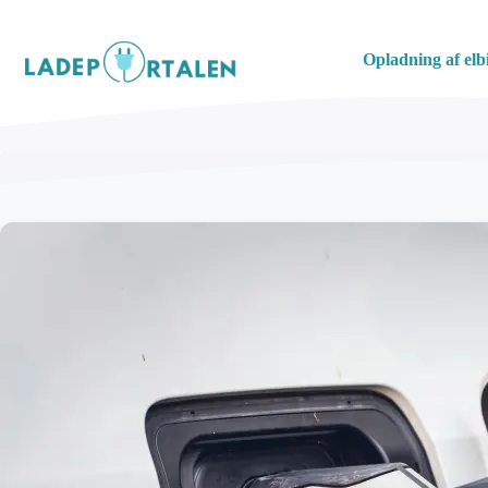
Hop
til
Opladning af elbi
indhold