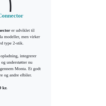
Connector
nector
er udviklet til
sla modeller, men virker
d type 2-stik.
 opladning, integrerer
og understøtter nu
n gennem Monta. Et godt
re og andre elbiler.
W
9 kr.