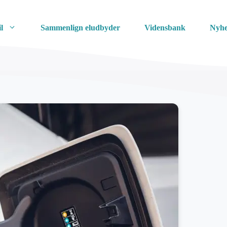
l
Sammenlign eludbyder
Vidensbank
Nyhe