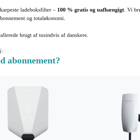
rpeste ladeboksfilter –
100 % gratis og uafhængigt
. Vi br
 abonnement og totaløkonomi.
allerede brugt af tusindvis af danskere.
i
ed abonnement?