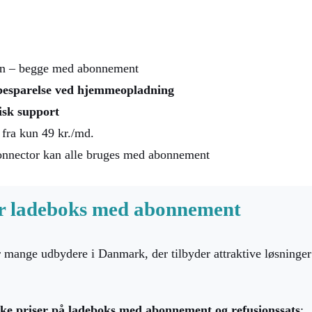
en – begge med abonnement
besparelse ved hjemmeopladning
nisk support
fra kun 49 kr./md.
onnector kan alle bruges med abonnement
er ladeboks med abonnement
mange udbydere i Danmark, der tilbyder attraktive løsninger
ske priser på ladeboks med abonnement og refusionssats
: