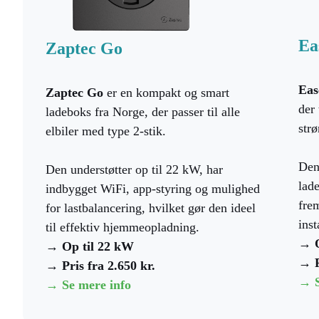
Ea
Zaptec Go
Eas
Zaptec Go
er en kompakt og smart
der 
ladeboks fra Norge, der passer til alle
str
elbiler med type 2-stik.
Den
Den understøtter op til 22 kW, har
lade
indbygget WiFi, app-styring og mulighed
frem
for lastbalancering, hvilket gør den ideel
inst
til effektiv hjemmeopladning.
→ O
→ Op til 22 kW
→ P
→ Pris fra 2.650 kr.
→ S
→ Se mere info