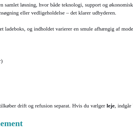
en samlet løsning, hvor både teknologi, support og økonomiske
ansøgning eller vedligeholdelse – det klarer udbyderen.
jet ladeboks, og indholdet varierer en smule afhængig af mode
r)
tilkøber drift og refusion separat. Hvis du vælger
leje
, indgår
nement