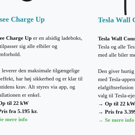
see Charge Up
Tesla Wall 
ee Charge Up
er en alsidig ladeboks,
Tesla Wall Con
tilpasser sig alle elbiler og
Tesla og alle Te
ømforhold.
med alle biler me
 leverer den maksimale tilgængelige
Den giver hurtig
effekt, har høj sikkerhed og er klar til
med Tesla-appen 
tidens krav. Alt styres via app, og
elafgiftsrefusio
allationen er enkel.
valg til Tesla-eje
p til 22 kW
→ Op til 22 k
ris fra 5.195 kr.
→ Pris fra 3.39
e mere info
→ Se mere info