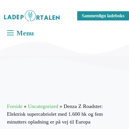
Hop
til
Sammenlign ladeboks
indhold
Menu
Forside
»
Uncategorized
»
Denza Z Roadster:
Elektrisk supercabriolet med 1.600 hk og fem
minutters opladning er på vej til Europa