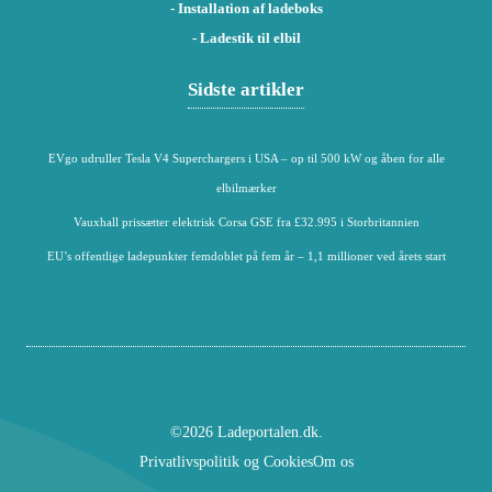
- Installation af ladeboks
- Ladestik til elbil
Sidste artikler
EVgo udruller Tesla V4 Superchargers i USA – op til 500 kW og åben for alle
elbilmærker
Vauxhall prissætter elektrisk Corsa GSE fra £32.995 i Storbritannien
EU’s offentlige ladepunkter femdoblet på fem år – 1,1 millioner ved årets start
©2026 Ladeportalen.dk.
Privatlivspolitik og Cookies
Om os