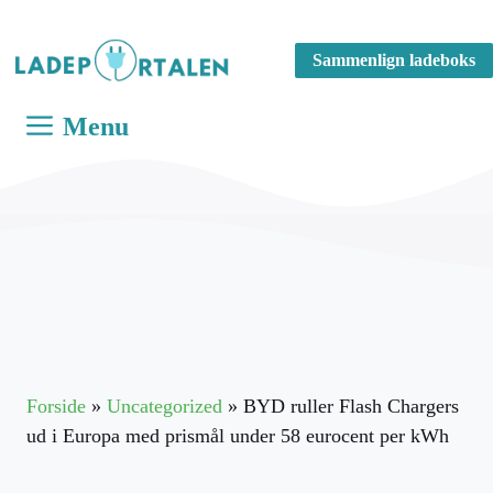
Hop
til
Sammenlign ladeboks
indhold
Menu
Forside
»
Uncategorized
»
BYD ruller Flash Chargers
ud i Europa med prismål under 58 eurocent per kWh