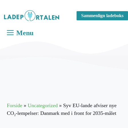
Hop
til
Sammenlign ladeboks
indhold
Menu
Forside
»
Uncategorized
»
Syv EU-lande afviser nye
CO₂-lempelser: Danmark med i front for 2035-målet