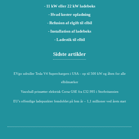
-
11 kW eller 22 kW ladeboks
- Hvad koster opladning
- Refusion af elgift til elbil
- Installation af ladeboks
- Ladestik til elbil
Sidste artikler
EVgo udruller Tesla V4 Superchargers i USA – op til 500 kW og åben for alle
elbilmærker
Vauxhall prissætter elektrisk Corsa GSE fra £32.995 i Storbritannien
EU’s offentlige ladepunkter femdoblet på fem år – 1,1 millioner ved årets start