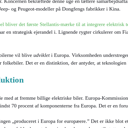
ser. Koncernen bekræftede denne uge en tættere samarbejdsaft
Jeep- og Peugeot-modeller på Dongfengs fabrikker i Kina.
el bliver det første Stellantis-mærke til at integrere elektrisk
ar en strategisk ejerandel i. Lignende rygter cirkulerer om Fi
bilerne vil blive
udviklet
i Europa. Virksomheden understreger 
r folkebiler. Det er en distinktion, der antyder, at teknologi
duktion
ejde med at fremme billige elektriske biler. Europa-Kommission
indst 70 procent af komponenterne fra Europa. Det er en foruds
ingen „produceret i Europa for europæere.” Det er ikke blot e