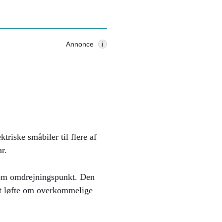
Annonce
i
triske småbiler til flere af
r.
som omdrejningspunkt. Den
 et løfte om overkommelige