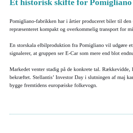
Et historisk skifte for Pomigliano
Pomigliano-fabrikken har i årtier produceret biler til de
repræsenteret kompakt og overkommelig transport for mill
En storskala elbilproduktion fra Pomigliano vil udgøre et
signalerer, at gruppen ser E-Car som mere end blot endn
Markedet venter stadig på de konkrete tal. Rækkevidde, l
bekræftet. Stellantis’ Investor Day i slutningen af maj ka
bygge fremtidens europæiske folkevogn.