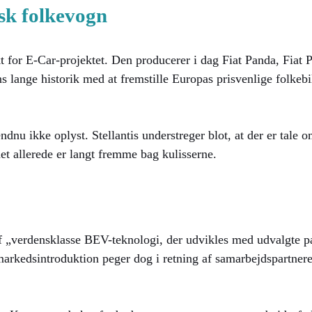
sk folkevogn
kt for E-Car-projektet. Den producerer i dag Fiat Panda, Fia
s lange historik med at fremstille Europas prisvenlige folkeb
dnu ikke oplyst. Stellantis understreger blot, at der er tale 
et allerede er langt fremme bag kulisserne.
 „verdensklasse BEV-teknologi, der udvikles med udvalgte pa
arkedsintroduktion peger dog i retning af samarbejdspartnere