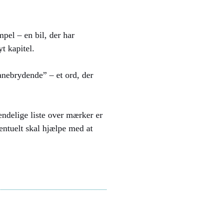
pel – en bil, der har
t kapitel.
banebrydende” – et ord, der
endelige liste over mærker er
ventuelt skal hjælpe med at