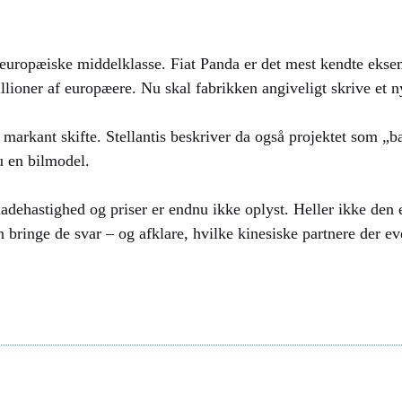
n europæiske middelklasse. Fiat Panda er det mest kendte eksem
ioner af europæere. Nu skal fabrikken angiveligt skrive et ny
 markant skifte. Stellantis beskriver da også projektet som „
u en bilmodel.
adehastighed og priser er endnu ikke oplyst. Heller ikke den 
n bringe de svar – og afklare, hvilke kinesiske partnere der e