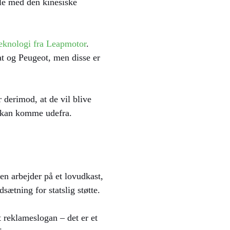
ale med den kinesiske
 teknologi fra Leapmotor
.
at og Peugeot, men disse er
derimod, at de vil blive
en kan komme udefra.
en arbejder på et lovudkast,
ætning for statslig støtte.
t reklameslogan – det er et