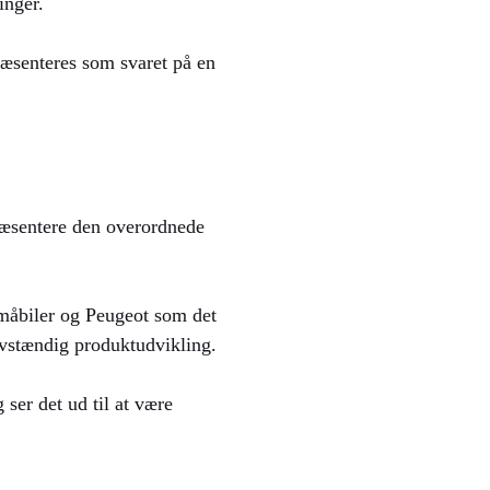
inger.
præsenteres som svaret på en
præsentere den overordnede
 småbiler og Peugeot som det
lvstændig produktudvikling.
ser det ud til at være