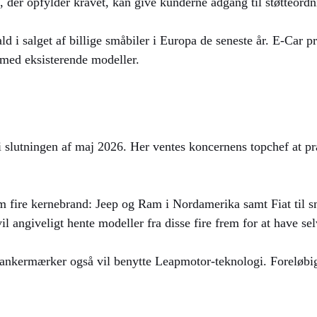
der opfylder kravet, kan give kunderne adgang til støtteordn
ald i salget af billige småbiler i Europa de seneste år. E-Car 
 med eksisterende modeller.
y i slutningen af maj 2026. Her ventes koncernens topchef at 
g om fire kernebrand: Jeep og Ram i Nordamerika samt Fiat til
angiveligt hente modeller fra disse fire frem for at have se
ankermærker også vil benytte Leapmotor-teknologi. Foreløbig 