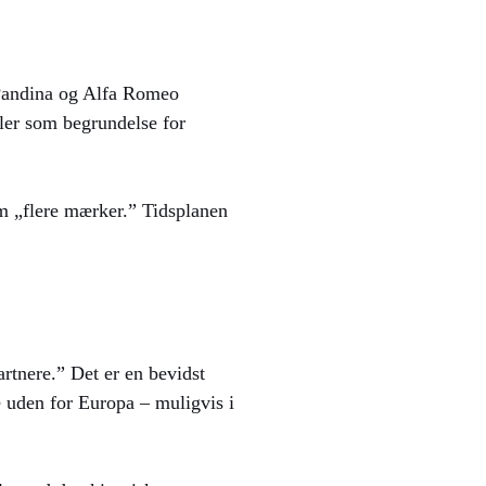
t Pandina og Alfa Romeo
iler som begrundelse for
om „flere mærker.” Tidsplanen
rtnere.” Det er en bevidst
 uden for Europa – muligvis i