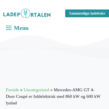
Hop
til
Sammenlign ladeboks
indhold
Menu
Forside
»
Uncategorized
»
Mercedes-AMG GT 4-
Door Coupé er fuldelektrisk med 860 kW og 600 kW
lynlad