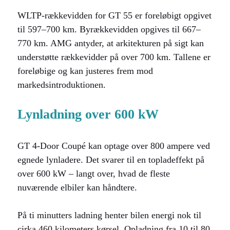
WLTP-rækkevidden for GT 55 er foreløbigt opgivet
til 597–700 km. Byrækkevidden opgives til 667–
770 km. AMG antyder, at arkitekturen på sigt kan
understøtte rækkevidder på over 700 km. Tallene er
foreløbige og kan justeres frem mod
markedsintroduktionen.
Lynladning over 600 kW
GT 4-Door Coupé kan optage over 800 ampere ved
egnede lynladere. Det svarer til en topladeffekt på
over 600 kW – langt over, hvad de fleste
nuværende elbiler kan håndtere.
På ti minutters ladning henter bilen energi nok til
cirka 460 kilometers kørsel. Opladning fra 10 til 80