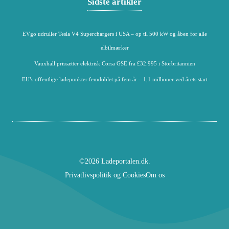
Sidste artikler
EVgo udruller Tesla V4 Superchargers i USA – op til 500 kW og åben for alle
elbilmærker
Vauxhall prissætter elektrisk Corsa GSE fra £32.995 i Storbritannien
EU’s offentlige ladepunkter femdoblet på fem år – 1,1 millioner ved årets start
©2026 Ladeportalen.dk.
Privatlivspolitik og Cookies
Om os