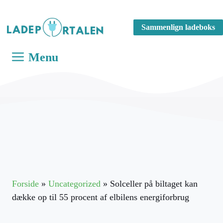
Hop
til
Sammenlign ladeboks
indhold
Menu
Forside
»
Uncategorized
»
Solceller på biltaget kan
dække op til 55 procent af elbilens energiforbrug