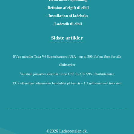
- Refusion af elgift til elbil
- Installation af ladeboks
- Ladestik til elbil
Sidste artikler
EVgo udruller Tesla V4 Superchargers i USA – op til 500 kW og åben for alle
elbilmærker
Vauxhall prissætter elektrisk Corsa GSE fra £32.995 i Storbritannien
EU’s offentlige ladepunkter femdoblet på fem år – 1,1 millioner ved årets start
©2026 Ladeportalen.dk.