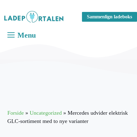
Hop
til
Sammenlign ladeboks
indhold
Menu
Forside
»
Uncategorized
»
Mercedes udvider elektrisk
GLC-sortiment med to nye varianter