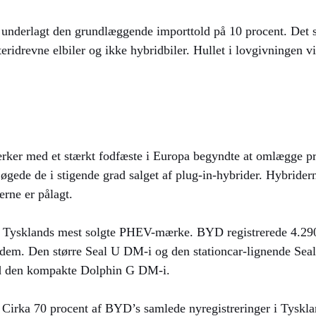
n underlagt den grundlæggende importtold på 10 procent. Det 
ridrevne elbiler og ikke hybridbiler. Hullet i lovgivningen vist
rker med et stærkt fodfæste i Europa begyndte at omlægge pro
r, øgede de i stigende grad salget af plug-in-hybrider. Hybrider
erne er pålagt.
r Tysklands mest solgte PHEV-mærke. BYD registrerede 4.290
em. Den større Seal U DM-i og den stationcar-lignende Seal
ed den kompakte Dolphin G DM-i.
. Cirka 70 procent af BYD’s samlede nyregistreringer i Tyskla