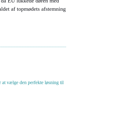
ig, da EU lukkede døren med
faldet af topmødets afstemning
 at vælge den perfekte løsning til