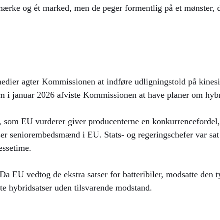
t mærke og ét marked, men de peger formentlig på et mønster, d
ier agter Kommissionen at indføre udligningstold på kinesis
m i januar 2026 afviste Kommissionen at have planer om hybr
tte, som EU vurderer giver producenterne en konkurrencefordel
lyser seniorembedsmænd i EU. Stats- og regeringschefer var sa
essetime.
 EU vedtog de ekstra satser for batteribiler, modsatte den t
agte hybridsatser uden tilsvarende modstand.