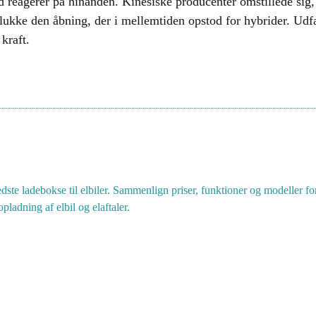
ked reagerer på hinanden. Kinesiske producenter omstillede s
 lukke den åbning, der i mellemtiden opstod for hybrider. Ud
kraft.
ste ladebokse til elbiler. Sammenlign priser, funktioner og modeller for
pladning af elbil og elaftaler.