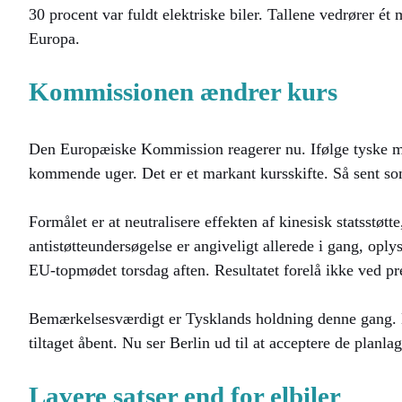
30 procent var fuldt elektriske biler. Tallene vedrører é
Europa.
Kommissionen ændrer kurs
Den Europæiske Kommission reagerer nu. Ifølge tyske med
kommende uger. Det er et markant kursskifte. Så sent so
Formålet er at neutralisere effekten af kinesisk statsstø
antistøtteundersøgelse er angiveligt allerede i gang, op
EU-topmødet torsdag aften. Resultatet forelå ikke ved pr
Bemærkelsesværdigt er Tysklands holdning denne gang. Da
tiltaget åbent. Nu ser Berlin ud til at acceptere de planl
Lavere satser end for elbiler