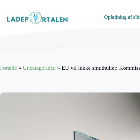
Hop
til
Opladning af elbi
indhold
Forside
»
Uncategorized
»
EU vil lukke smuthullet: Kommissi