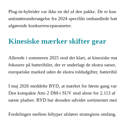
Plug-in-hybrider var ikke en del af den pakke. De er ku
antistøtteundersøgelse fra 2024 specifikt omhandlede batte
afgørende konkurrenceparameter.
Kinesiske mærker skifter gear
Allerede i sommeren 2025 stod det klart, at kinesiske mæ
fokusere på batteribiler, der er underlagt de ekstra satse
europæiske marked uden de ekstra toldudgifter, batteribil
I maj 2026 meddelte BYD, at mærket for første gang va
Den kompakte Atto 2 DM-i SUV stod alene for 2.113 af d
næste pladser. BYD har desuden udvidet sortimentet m
Fordelingen mellem biltyper afslører strategiens omfang