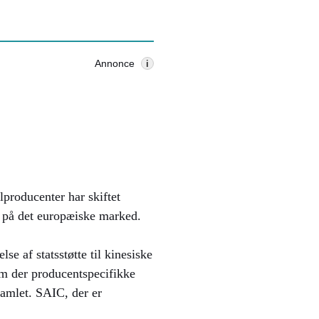
Annonce
i
lproducenter har skiftet
er på det europæiske marked.
se af statsstøtte til kinesiske
m der producentspecifikke
samlet. SAIC, der er