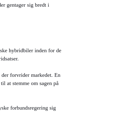
er gentager sig bredt i
ke hybridbiler inden for de
idsatser.
, der forvrider markedet. En
t til at stemme om sagen på
yske forbundsregering sig