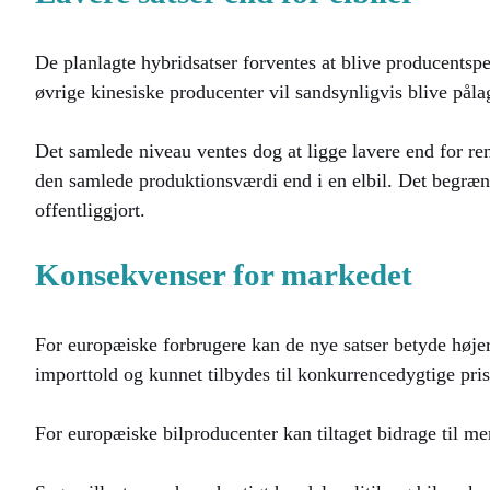
De planlagte hybridsatser forventes at blive producentsp
øvrige kinesiske producenter vil sandsynligvis blive pålag
Det samlede niveau ventes dog at ligge lavere end for rene
den samlede produktionsværdi end i en elbil. Det begræns
offentliggjort.
Konsekvenser for markedet
For europæiske forbrugere kan de nye satser betyde højer
importtold og kunnet tilbydes til konkurrencedygtige pr
For europæiske bilproducenter kan tiltaget bidrage til me