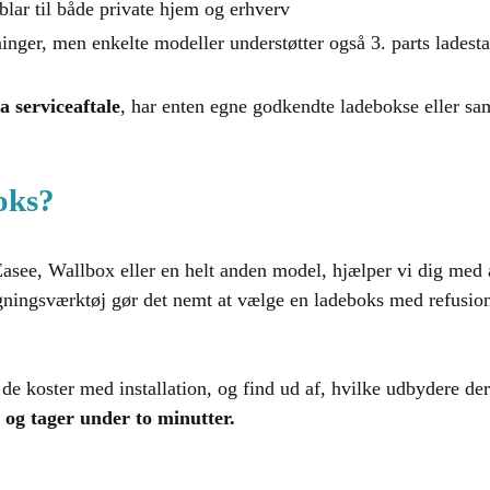
lar til både private hjem og erhverv
inger, men enkelte modeller understøtter også 3. parts ladest
a serviceaftale
, har enten egne godkendte ladebokse eller s
boks?
see, Wallbox eller en helt anden model, hjælper vi dig med at
gningsværktøj gør det nemt at vælge en ladeboks med refusio
 koster med installation, og find ud af, hvilke udbydere der 
 og tager under to minutter.