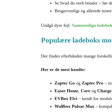
Se hvad du reelt betaler – før 
Brugervenligt og allerede testet
Undgå dyre fejl.
Sammenlign ladebokse
Populære ladeboks mod
Der findes efterhånden mange forskell
Her er de mest kendte:
Zaptec Go
og
Zaptec Pro
– no
Easee Home
,
Core
og
Charge
EVBox Elvi
– kendt for modul
Wallbox Pulsar Max
– kompakt