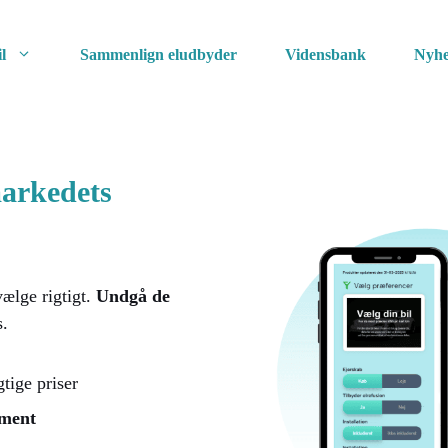
l
Sammenlign eludbyder
Vidensbank
Nyhe
arkedets
vælge rigtigt.
Undgå de
s.
gtige priser
ement