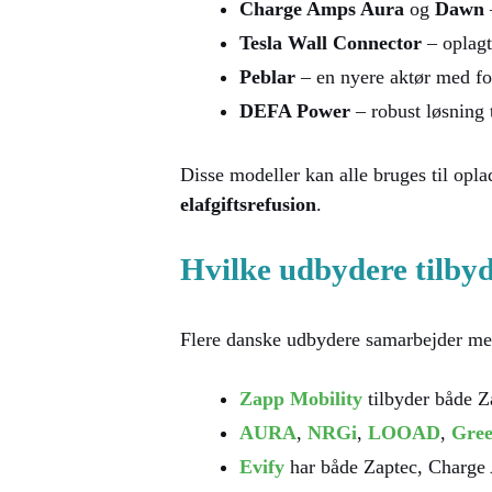
Charge Amps Aura
og
Dawn
Tesla Wall Connector
– oplagt
Peblar
– en nyere aktør med fok
DEFA Power
– robust løsning 
Disse modeller kan alle bruges til op
elafgiftsrefusion
.
Hvilke udbydere tilby
Flere danske udbydere samarbejder med
Zapp Mobility
tilbyder både 
AURA
,
NRGi
,
LOOAD
,
Gre
Evify
har både Zaptec, Charge