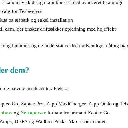
– skandinavisk design kombineret med avanceret teknologi
 valg for Tesla-ejere
us på æstetik og enkel installation
til dem, der ønsker driftssikker opladning med højeffekt
ladning hjemme, og de understøtter den nødvendige måling og 
der dem?
 de nævnte producenter. F.eks.:
Zaptec Go, Zaptec Pro, Zapp MaxiCharger, Zapp Qudo og Tel
enbow
og
Nettopower
forhandler primært Zaptec Go
 Amps, DEFA og Wallbox Puslar Max i sortimentet