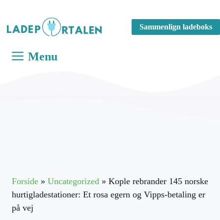
Hop
til
Sammenlign ladeboks
indhold
Menu
Forside
»
Uncategorized
»
Kople rebrander 145 norske
hurtigladestationer: Et rosa egern og Vipps-betaling er
på vej