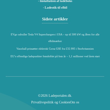
- Installation af ladeboks
- Ladestik til elbil
Sidste artikler
EVgo udruller Tesla V4 Superchargers i USA – op til 500 kW og åben for alle
elbilmærker
Vauxhall prissætter elektrisk Corsa GSE fra £32.995 i Storbritannien
EU’s offentlige ladepunkter femdoblet på fem år – 1,1 millioner ved årets start
©2026 Ladeportalen.dk.
Privatlivspolitik og Cookies
Om os