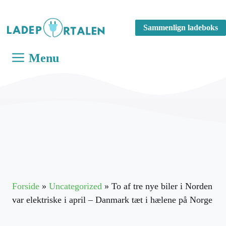
Hop
til
Sammenlign ladeboks
indhold
Menu
Forside
»
Uncategorized
»
To af tre nye biler i Norden
var elektriske i april – Danmark tæt i hælene på Norge