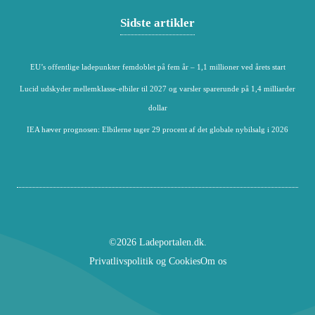
Sidste artikler
EU’s offentlige ladepunkter femdoblet på fem år – 1,1 millioner ved årets start
Lucid udskyder mellemklasse-elbiler til 2027 og varsler sparerunde på 1,4 milliarder
dollar
IEA hæver prognosen: Elbilerne tager 29 procent af det globale nybilsalg i 2026
©2026 Ladeportalen.dk.
Privatlivspolitik og Cookies
Om os