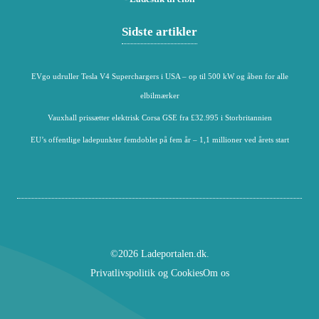
Sidste artikler
EVgo udruller Tesla V4 Superchargers i USA – op til 500 kW og åben for alle
elbilmærker
Vauxhall prissætter elektrisk Corsa GSE fra £32.995 i Storbritannien
EU’s offentlige ladepunkter femdoblet på fem år – 1,1 millioner ved årets start
©2026 Ladeportalen.dk.
Privatlivspolitik og Cookies
Om os