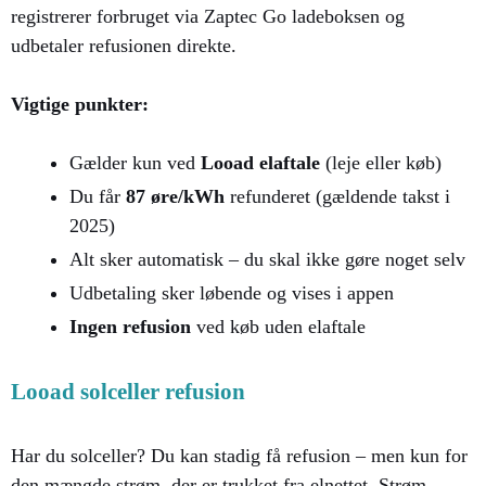
registrerer forbruget via Zaptec Go ladeboksen og
udbetaler refusionen direkte.
Vigtige punkter:
Gælder kun ved
Looad elaftale
(leje eller køb)
Du får
87 øre/kWh
refunderet (gældende takst i
2025)
Alt sker automatisk – du skal ikke gøre noget selv
Udbetaling sker løbende og vises i appen
Ingen refusion
ved køb uden elaftale
Looad solceller refusion
Har du solceller? Du kan stadig få refusion – men kun for
den mængde strøm, der er trukket fra elnettet. Strøm