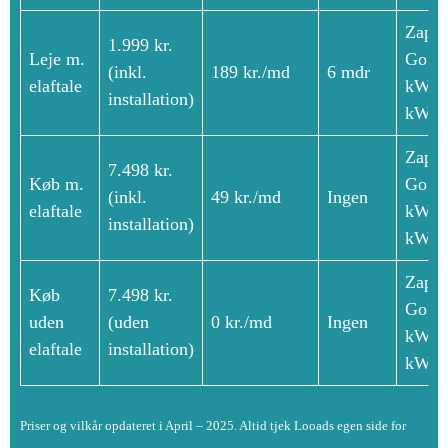
Zapte
1.999 kr.
Leje m.
Go, 1
(inkl.
189 kr./md
6 mdr
elaftale
kW/2
installation)
kW
Zapte
7.498 kr.
Køb m.
Go, 1
(inkl.
49 kr./md
Ingen
elaftale
kW/2
installation)
kW
Zapte
Køb
7.498 kr.
Go, 1
uden
(uden
0 kr./md
Ingen
kW/2
elaftale
installation)
kW
Priser og vilkår opdateret i April – 2025. Altid tjek Looads egen side for